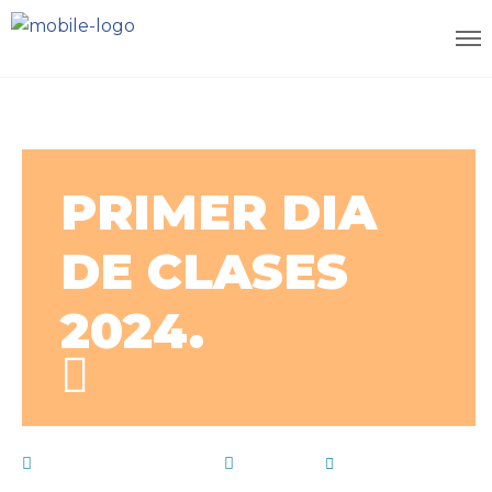
PRIMER DIA
DE CLASES
2024.
6 de marzo de 2024
Noticias
by
E15