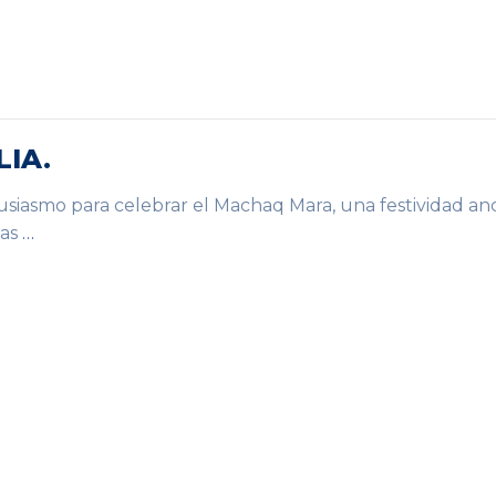
IA.
usiasmo para celebrar el Machaq Mara, una festividad anc
ías
…