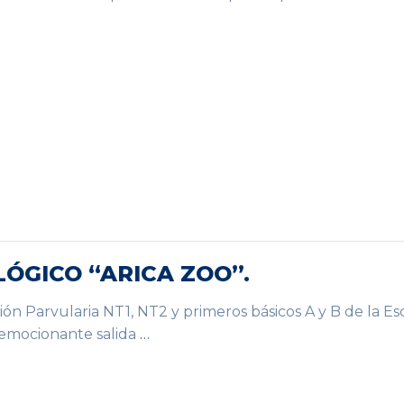
ÓGICO “ARICA ZOO”.
ión Parvularia NT1, NT2 y primeros básicos A y B de la E
a emocionante salida
…