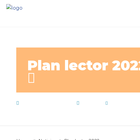
Plan lector 202
29 de marzo de 2022
Noticias
by
E15