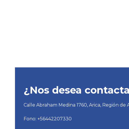
¿Nos desea contacta
Calle Abraham Medina 1760, Arica, Región de A
Fono: +56442207330