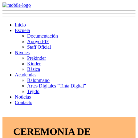
Inicio
Escuela
Documentación
Apoyo PIE
Staff Oficial
Niveles
Prekinder
Kinder
Básica
Academias
Balonmano
Artes Digitales “Tinta Digital”
Tejido
Noticias
Contacto
CEREMONIA DE