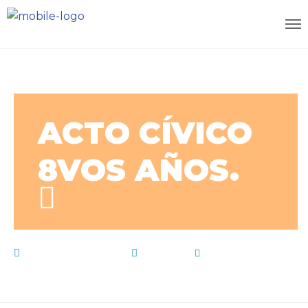
ACTO CÍVICO
8VOS AÑOS.
11 de abril de 2024
Noticias
by
E15